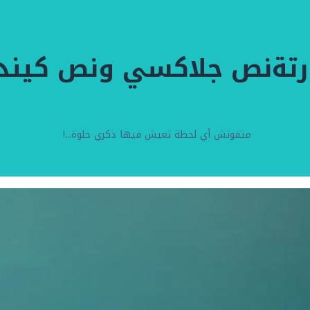
رتةنص جلاكسي ونص كيند
متفوتش أي لحظة تعيش فيها ذكري حلوة...!