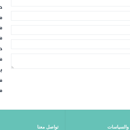
د
ف
فر
فر
د
فر
ب
فر
ف
والسياسات
تواصل معنا