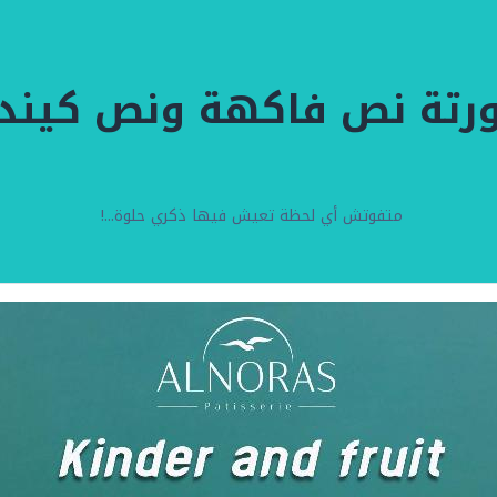
ورتة نص فاكهة ونص كيندر
متفوتش أي لحظة تعيش فيها ذكري حلوة...!