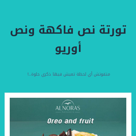
تورتة نص فاكهة ونص
أوريو
متفوتش أي لحظة تعيش فيها ذكري حلوة...!