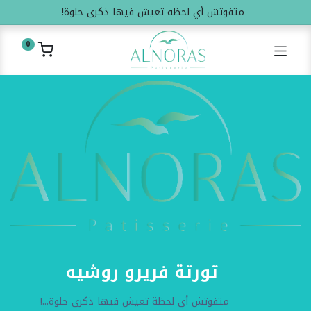
متفوتش أي لحظة تعيش فيها ذكرى حلوة!
0
تورتة فريرو روشيه
متفوتش أي لحظة تعيش فيها ذكري حلوة...!