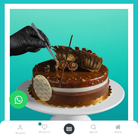
0
Wishlist
Search
Home
Account