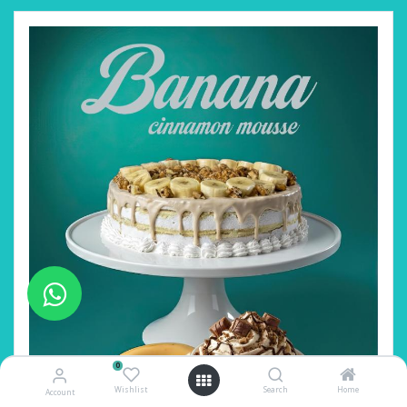
0
Wishlist
Search
Home
Account