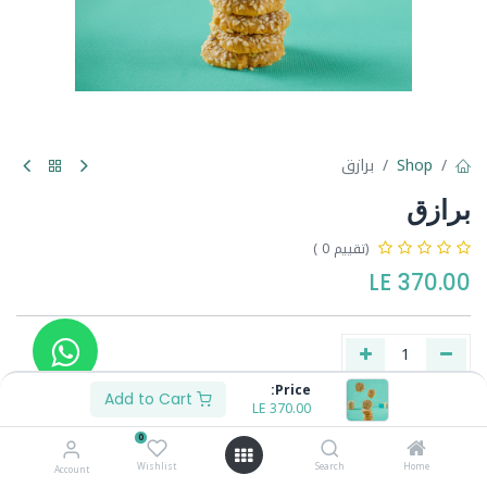
Shop
برازق
برازق
(تقييم 0 )
LE
370.00
Price:
Add to Cart
LE
370.00
Buy Now
Add to Cart
0
Wishlist
Search
Home
Account
Share :