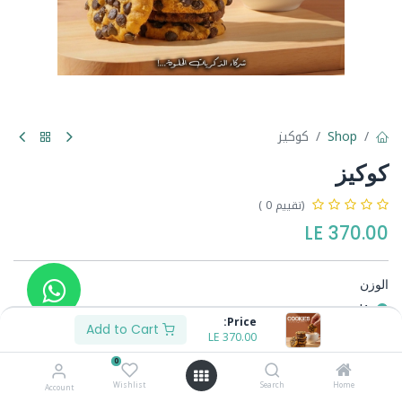
Shop
كوكيز
كوكيز
(تقييم 0 )
LE
370.00
الوزن
1ك
Price:
1/2ك
Add to Cart
LE
175.00
-
LE
370.00
0
Wishlist
Search
Home
Account