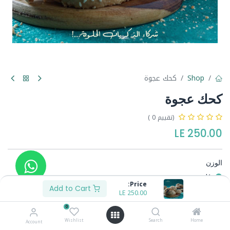
Shop
كحك عجوة
كحك عجوة
(تقييم 0 )
LE
250.00
الوزن
1ك
Price:
1/2ك
Add to Cart
LE
115.00
-
LE
250.00
0
Wishlist
Search
Home
Account