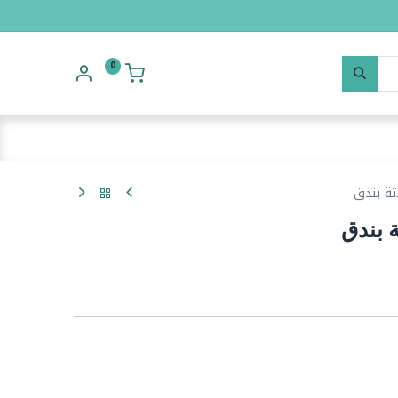
0
تة بندق
 بندق