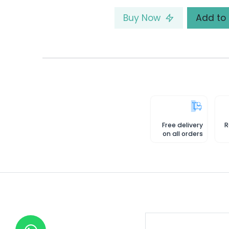
Buy Now
Free delivery
R
on all orders