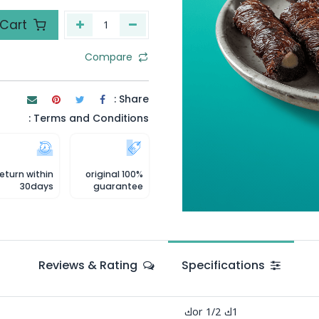
Add to Cart
Compare
Share :
Terms and Conditions :
eturn within
100% original
30days
guarantee
Reviews & Rating
Specifications
1ك
or
1/2ك