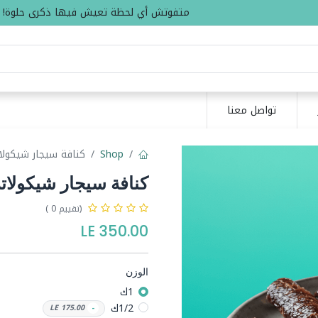
متفوتش أي لحظة تعيش فيها ذكرى حلوة!
تواصل معنا
Shop
كنافة سيجار شيكولا
كنافة سيجار شيكولاتة
(تقييم 0 )
LE
350.00
الوزن
1ك
1/2ك
LE
175.00
-