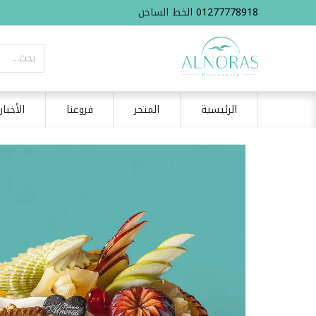
01277778918
الخط الساخن
الرئيسية
المتجر
فروعنا
الأخبار