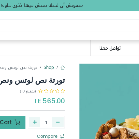
متفوتش أي لحظة تعيش فيها ذكرى حلوة!
تواصل معنا
Shop
تورتة نص لوتس ونص فاكهة
تورتة نص لوتس ونص فاكهة 4
(تقييم 0 )
LE
565.00
Add to Cart
Compare