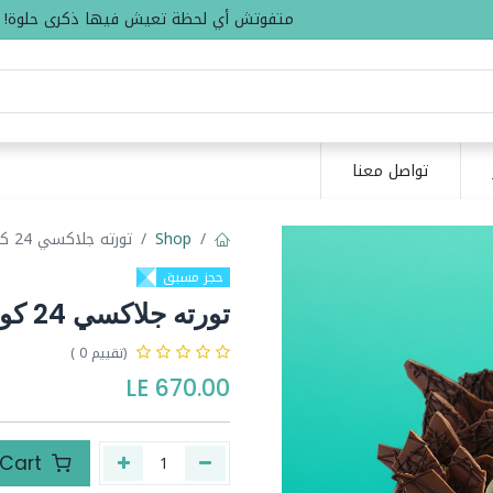
متفوتش أي لحظة تعيش فيها ذكرى حلوة!
تواصل معنا
Shop
تورته جلاكسي 24 كود 273
حجز مسبق
تورته جلاكسي 24 كود 273
(تقييم 0 )
LE
670.00
Add to Cart