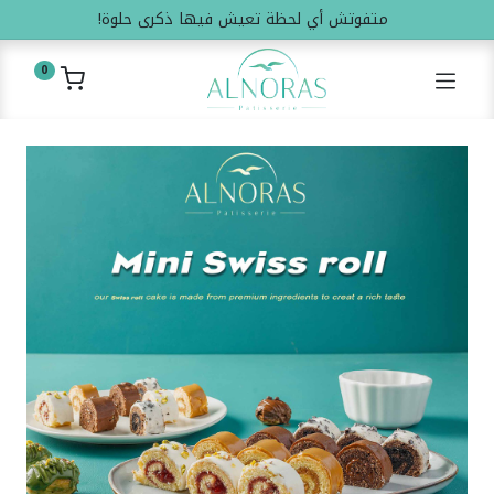
متفوتش أي لحظة تعيش فيها ذكرى حلوة!
0