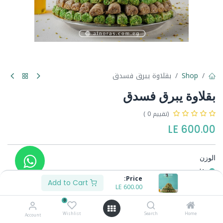
Shop
بقلاوة يبرق فسدق
بقلاوة يبرق فسدق
(تقييم 0 )
LE
600.00
الوزن
1ك
Price:
1/2ك
Add to Cart
LE
300.00
-
LE
600.00
0
Wishlist
Search
Home
Account