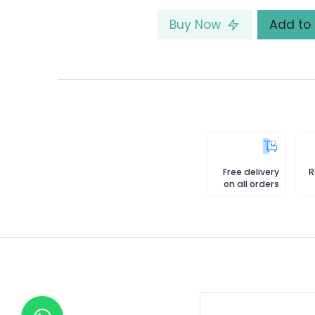
Buy Now
Free delivery
R
on all orders