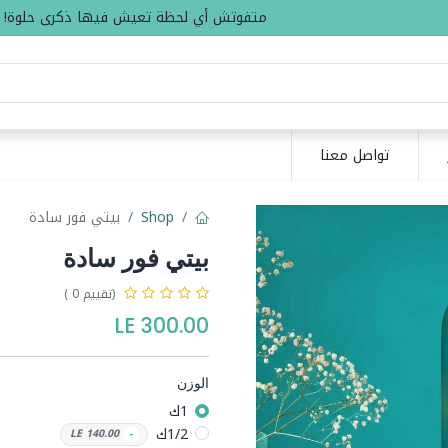
متفوتش أي لحظة تعيش فيها ذكرى حلوة!
تواصل معنا
Shop
بيتي فور سادة
بيتي فور سادة
(تقييم 0 )
LE
300.00
الوزن
1ك
1/2ك
LE
140.00
-