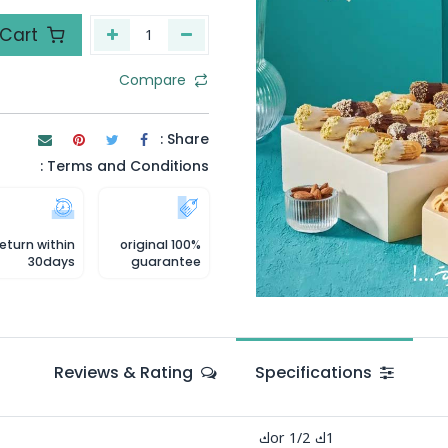
Add to Cart
Compare
Share :
Terms and Conditions :
eturn within
100% original
30days
guarantee
Reviews & Rating
Specifications
1ك
or
1/2ك