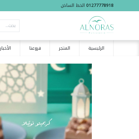
01277778918
الخط الساخن
الرئيسية
المتجر
فروعنا
الأخبار