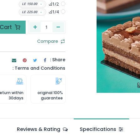
1/2ك
LE
150.00
-
1/4ك
LE
225.00
-
Add to Cart
Compare
Share :
Terms and Conditions :
eturn within
100% original
30days
guarantee
Reviews & Rating
Specifications