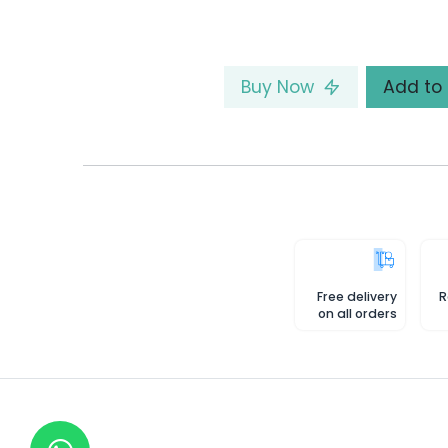
Buy Now
Free delivery
R
on all orders