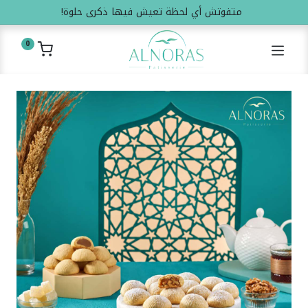
متفوتش أي لحظة تعيش فيها ذكرى حلوة!
0