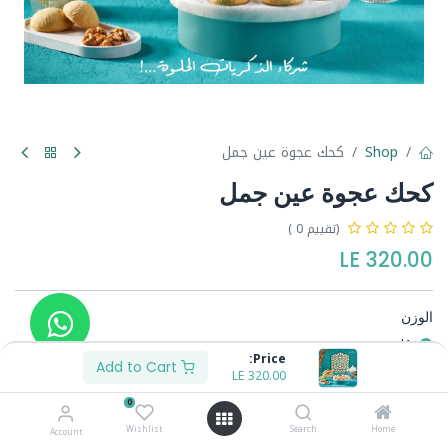
Shop
كحك عجوة عين جمل
كحك عجوة عين جمل
(تقييم 0 )
LE
320.00
الوزن
1ك
Price:
1/2ك
Add to Cart
LE
150.00
-
LE
320.00
0
Wishlist
Search
Home
Account