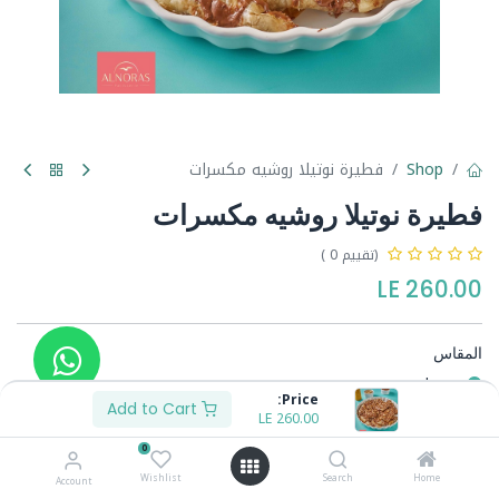
Shop
فطيرة نوتيلا روشيه مكسرات
فطيرة نوتيلا روشيه مكسرات
(تقييم 0 )
LE
260.00
المقاس
وسط
Price:
كبير
Add to Cart
LE
80.00
+
LE
260.00
0
Wishlist
Search
Home
Account