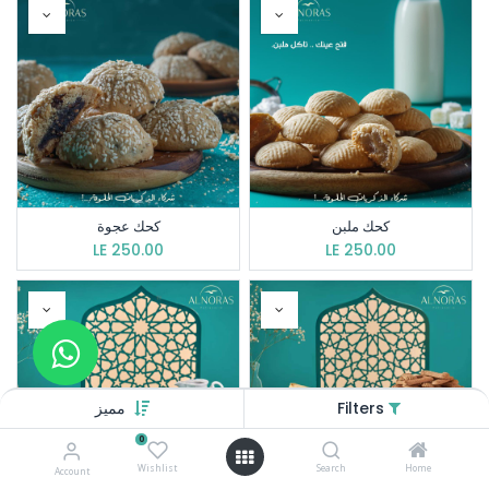
كحك ملبن
كحك عجوة
LE
250.00
LE
250.00
Filters
مميز
0
Wishlist
Search
Home
Account