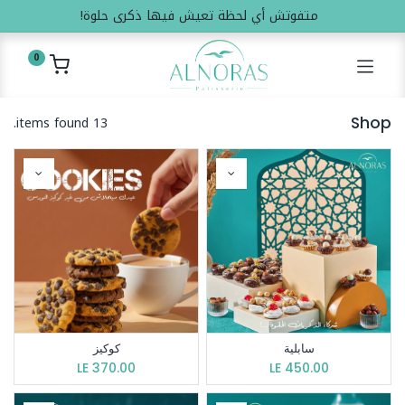
متفوتش أي لحظة تعيش فيها ذكرى حلوة!
0
13 items found.
Shop
سابلية
كوكيز
LE
370.00
LE
450.00