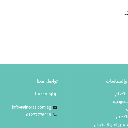
.
والسياسات
تواصل معنا
ستخدام
زيارة موقعنا​
خصوصية
info@alnoras.com.eg
ت
0
1277778918
لتوصيل
سترجاع والاستبدال