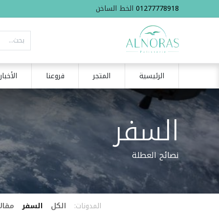
01277778918
الخط الساخن
الرئيسية
المتجر
فروعنا
الأخبار
السفر
نصائح العطلة
المدونات:
الكل
السفر
مقال