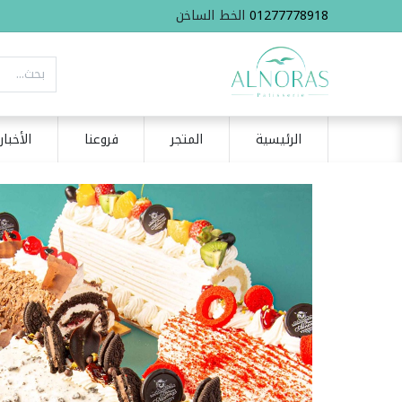
01277778918
الخط الساخن
الرئيسية
المتجر
فروعنا
الأخبار