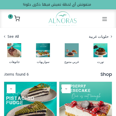
متفوتش أي لحظة تعيش فيها ذكرى حلوة!
0
See All
حلويات غربية
تورت
غربي متنوع
سواريهات
جاتوهات
6 items found.
Shop