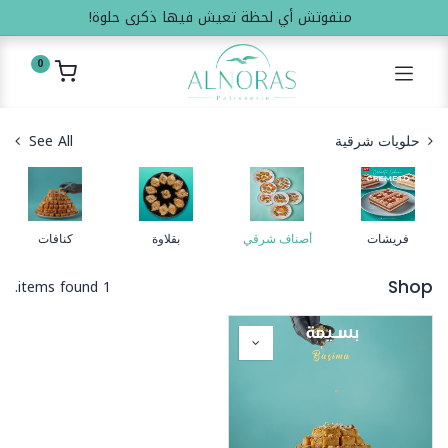
متفوتش أي لحظة تعيش فيها ذكرى حلوة!
0
See All
حلويات شرقية
فريشات
أصناف شرقي
بقلاوة
كنافات
1 items found.
Shop